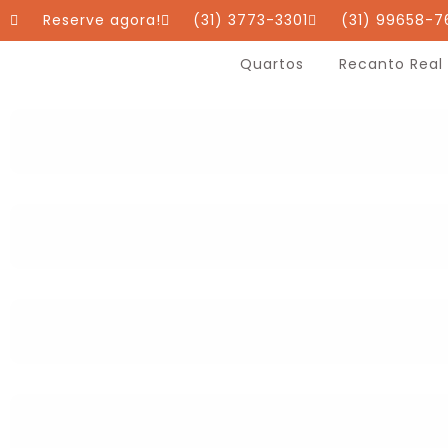
Reserve agora!
(31) 3773-3301
(31) 99658-7
Quartos
Recanto Real