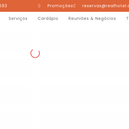
693
Promoções
reservas@realhotel.
Serviços
Cardápio
Reuniões & Negócios
T