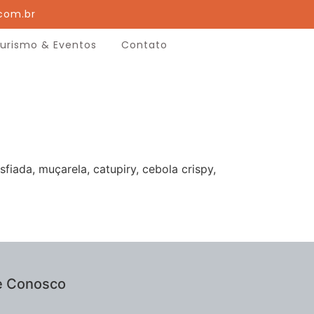
com.br
urismo & Eventos
Contato
fiada, muçarela, catupiry, cebola crispy,
e Conosco