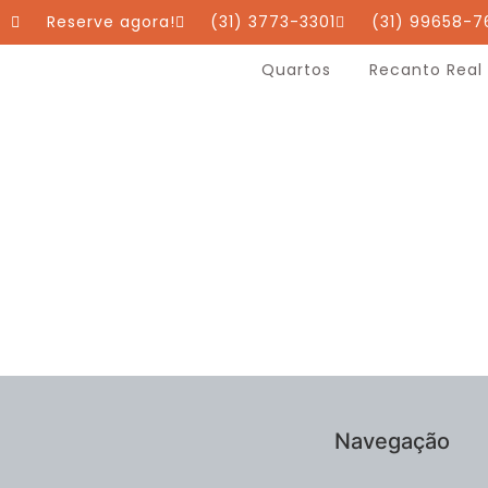
Reserve agora!
(31) 3773-3301
(31) 99658-7
Quartos
Recanto Real
Navegação