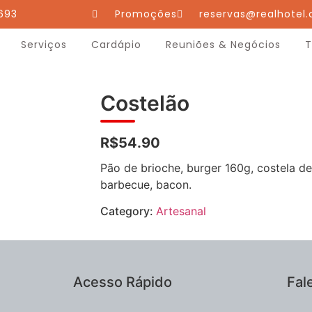
693
Promoções
reservas@realhotel.
Serviços
Cardápio
Reuniões & Negócios
T
Costelão
R$54.90
Pão de brioche, burger 160g, costela des
barbecue, bacon.
Category:
Artesanal
Acesso Rápido
Fal