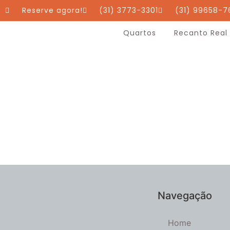
Reserve agora!
(31) 3773-3301
(31) 99658-7
Quartos
Recanto Real
Navegação
Home