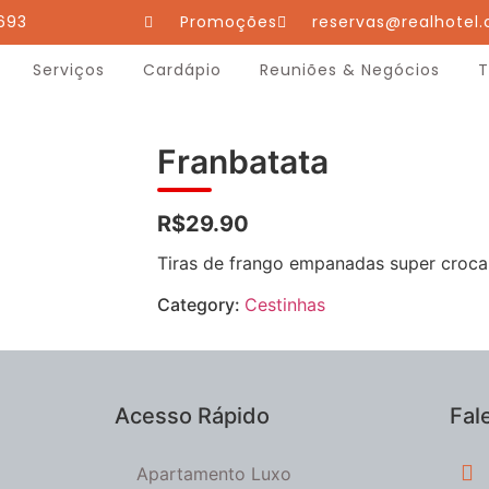
693
Promoções
reservas@realhotel.
Serviços
Cardápio
Reuniões & Negócios
T
Franbatata
R$29.90
Tiras de frango empanadas super crocan
Category:
Cestinhas
Acesso Rápido
Fal
Apartamento Luxo