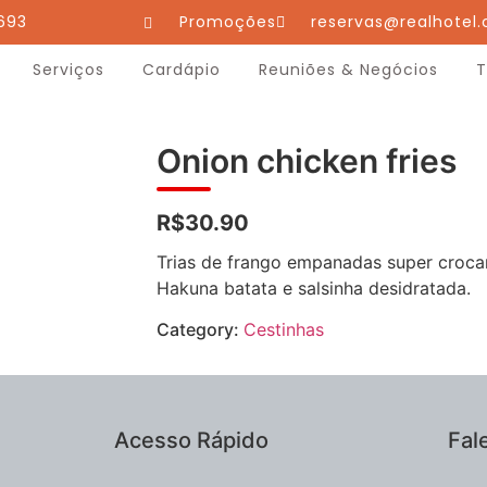
693
Promoções
reservas@realhotel.
Serviços
Cardápio
Reuniões & Negócios
T
Onion chicken fries
R$30.90
Trias de frango empanadas super croca
Hakuna batata e salsinha desidratada.
Category:
Cestinhas
Acesso Rápido
Fal