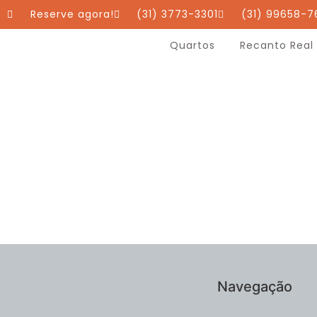
Reserve agora!
(31) 3773-3301
(31) 99658-7
Quartos
Recanto Real
Navegação