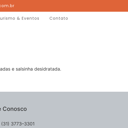
com.br
urismo & Eventos
Contato
das e salsinha desidratada.
e Conosco
(31) 3773–3301