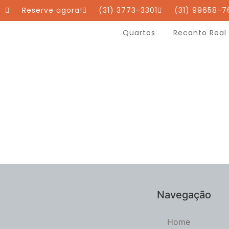
Reserve agora!
(31) 3773-3301
(31) 99658-7
Quartos
Recanto Real
Navegação
Home