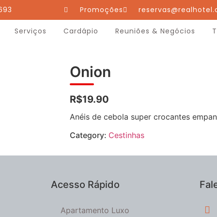
693
Promoções
reservas@realhotel.
Serviços
Cardápio
Reuniões & Negócios
T
Onion
R$19.90
Anéis de cebola super crocantes empana
Category:
Cestinhas
Acesso Rápido
Fal
Apartamento Luxo